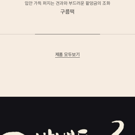
탱글한 찹쌀 밥알이 살아있는, 달짝지근한 정통 약식
약식
제품 모두보기